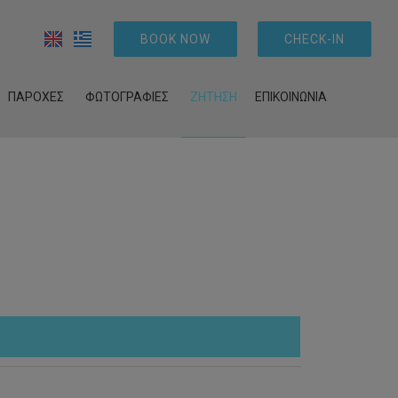
BOOK NOW
CHECK-IN
ΠΑΡΟΧΈΣ
ΦΩΤΟΓΡΑΦΊΕΣ
ΖΉΤΗΣΗ
ΕΠΙΚΟΙΝΩΝΊΑ