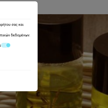
ρρήτου σας και
πικών δεδομένων
.
s
alini Oia
ΗΣΗ