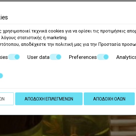
ies
 χρησιμοποιεί τεχνικά cookies για να ορίσει τις προτιμήσεις απο
 λόγους στατιστικής ή marketing.
στότοπου, αποδέχεστε την πολιτική μας για την
Προστασία προσω
kies
User data
Preferences
Analytic
την φιλοξενία μας στο G
ΩΝ
ΑΠΟΔΟΧΉ ΕΠΙΛΕΓΜΈΝΩΝ
ΑΠΟΔΟΧΉ ΌΛΩΝ
ΆΤΗΣΗ ONLINE
ΑΠΕΥΘΕΊΑΣ ΚΡΆΤ